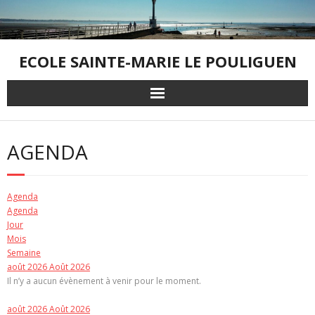
Skip
to
content
ECOLE SAINTE-MARIE LE POULIGUEN
AGENDA
Agenda
Agenda
Jour
Mois
Semaine
août 2026
Août 2026
Il n’y a aucun évènement à venir pour le moment.
août 2026
Août 2026