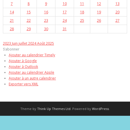
7
8
9
10
11
12
13
14
15
16
17
18
19
20
21
22
23
24
25
26
27
28
29
30
31
2023
Juin
juillet 2024
Août
2025
S’abonner
Ajouter au calendrier Timely
Ajouter à Google
Ajouter à Outlook
Ajouter au calendrier Apple
Ajouter à un autre calendrier
Exporter vers XML
Theme by
Think Up Themes Ltd
. Powered by
WordPress
.