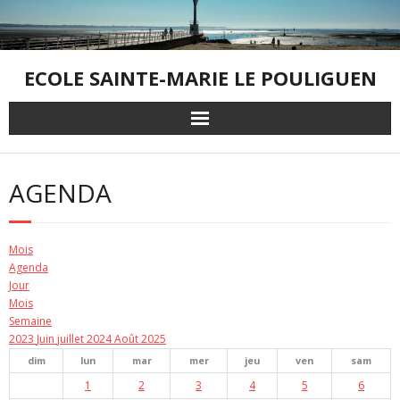
Skip
to
content
ECOLE SAINTE-MARIE LE POULIGUEN
AGENDA
Mois
Agenda
Jour
Mois
Semaine
2023
Juin
juillet 2024
Août
2025
dim
lun
mar
mer
jeu
ven
sam
1
2
3
4
5
6