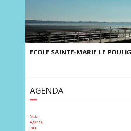
Skip
to
content
ECOLE SAINTE-MARIE LE POULI
AGENDA
Mois
Agenda
Jour