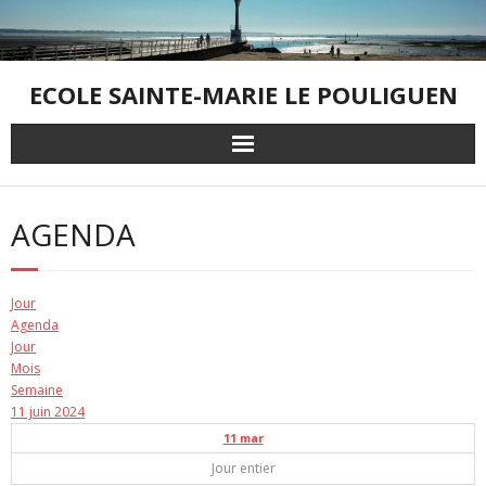
Skip
to
content
ECOLE SAINTE-MARIE LE POULIGUEN
AGENDA
Jour
Agenda
Jour
Mois
Semaine
11 juin 2024
11
mar
Jour entier