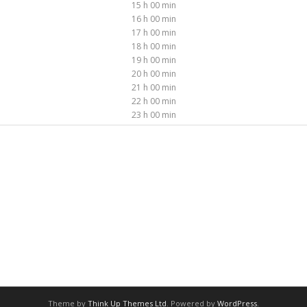
15 h 00 min
16 h 00 min
17 h 00 min
18 h 00 min
19 h 00 min
20 h 00 min
21 h 00 min
22 h 00 min
23 h 00 min
Theme by
Think Up Themes Ltd
. Powered by
WordPress
.