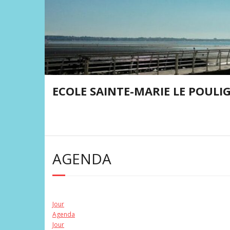
Skip
to
content
ECOLE SAINTE-MARIE LE POULI
AGENDA
Jour
Agenda
Jour