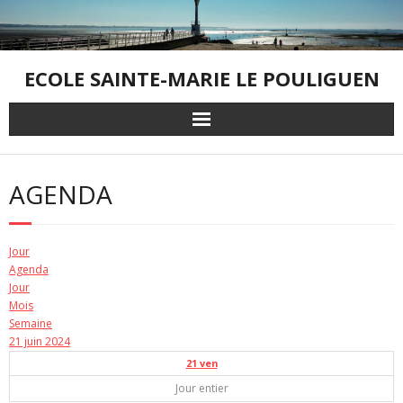
Skip
to
content
ECOLE SAINTE-MARIE LE POULIGUEN
AGENDA
Jour
Agenda
Jour
Mois
Semaine
21 juin 2024
21
ven
Jour entier