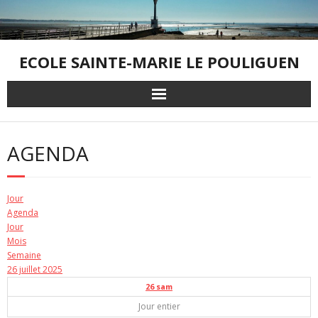
Skip
to
content
ECOLE SAINTE-MARIE LE POULIGUEN
AGENDA
Jour
Agenda
Jour
Mois
Semaine
26 juillet 2025
26
sam
Jour entier