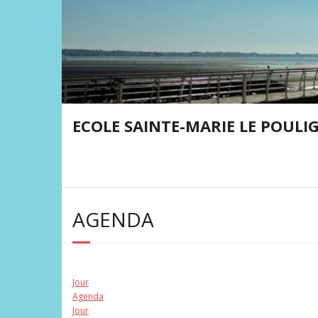
Skip
to
content
ECOLE SAINTE-MARIE LE POULI
AGENDA
Jour
Agenda
Jour