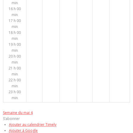
min
16 h 00
min
17 h 00
min
18 h 00
min
19 h 00
min
20 h 00
min
21 h 00
min
22 h 00
min
23 h 00
min
Semaine du mai 4
S’abonner
Ajouter au calendrier Timely
Ajouter à Google