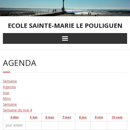
Skip
to
content
ECOLE SAINTE-MARIE LE POULIGUEN
AGENDA
Semaine
Agenda
Jour
Mois
Semaine
Semaine du mai 4
4
dim
5
lun
6
mar
7
mer
8
jeu
9
ven
10
sam
Jour entier