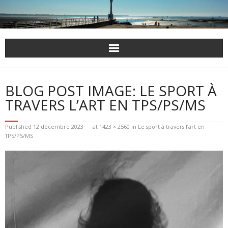
Skip
to
content
BLOG POST IMAGE: LE SPORT À
TRAVERS L’ART EN TPS/PS/MS
Published
12 décembre 2023
at
1423 × 2560
in
Le sport à travers l’art en
TPS/PS/MS