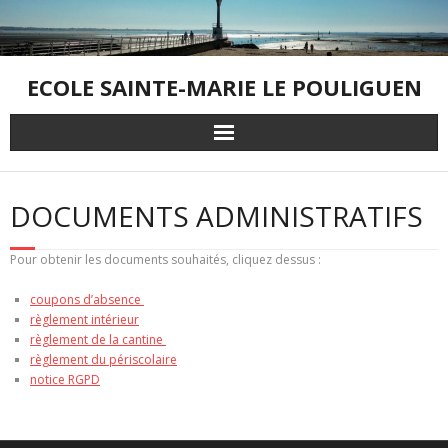
Skip
to
content
ECOLE SAINTE-MARIE LE POULIGUEN
DOCUMENTS ADMINISTRATIFS
Pour obtenir les documents souhaités, cliquez dessus :
coupons d’absence
règlement intérieur
règlement de la cantine
règlement du périscolaire
notice RGPD