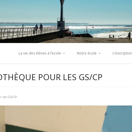
La vie des élèves à l’ecole
Notre école
L’inscripti
IOTHÈQUE POUR LES GS/CP
r les GS/CP