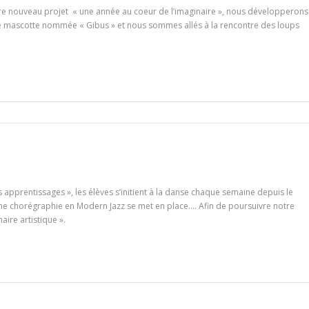
 notre nouveau projet « une année au coeur de l’imaginaire », nous développerons
ne mascotte nommée « Gibus » et nous sommes allés à la rencontre des loups
 apprentissages », les élèves s’initient à la danse chaque semaine depuis le
ne chorégraphie en Modern Jazz se met en place…. Afin de poursuivre notre
ire artistique ».