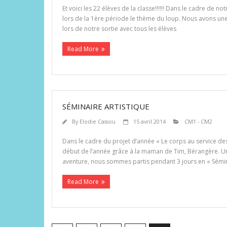
Et voici les 22 élèves de la classe!!!!!! Dans le cadre de
lors de la 1ère période le thème du loup. Nous avons u
lors de notre sortie avec tous les élèves
Read More
SÉMINAIRE ARTISTIQUE
By
Elodie Cassou
15 avril 2014
CM1 - CM2
Dans le cadre du projet d’année « Le corps au service des
début de l’année grâce à la maman de Tim, Bérangère. U
aventure, nous sommes partis pendant 3 jours en « Sémina
Read More