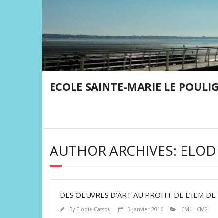
Skip
to
content
ECOLE SAINTE-MARIE LE POULI
AUTHOR ARCHIVES: ELOD
DES OEUVRES D’ART AU PROFIT DE L’IEM DE 
By
Elodie Cassou
3 janvier 2016
CM1 - CM2