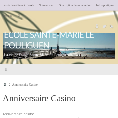
Passer
La vie des élèves à l’ecole
Notre école
L’inscription de mon enfant
Infos pratiques
au
Recherche
contenu
Contact
Rechercher
pour
:
ECOLE SAINTE-MARIE LE
POULIGUEN
La vie de l'école Sainte Marie du Pouliguen
Accueil
Anniversaire Casino
Anniversaire Casino
Anniversaire casino