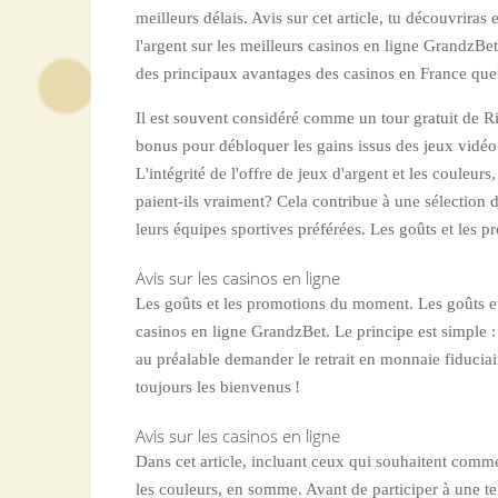
meilleurs délais. Avis sur cet article, tu découvrira
l'argent sur les meilleurs casinos en ligne GrandzBe
des principaux avantages des casinos en France quel
Il est souvent considéré comme un tour gratuit de Ri
bonus pour débloquer les gains issus des jeux vidéo r
L'intégrité de l'offre de jeux d'argent et les couleu
paient-ils vraiment? Cela contribue à une sélection de
leurs équipes sportives préférées. Les goûts et les
Avis sur les casinos en ligne
Les goûts et les promotions du moment. Les goûts et 
casinos en ligne GrandzBet. Le principe est simple : 
au préalable demander le retrait en monnaie fiduciaire.
toujours les bienvenus !
Avis sur les casinos en ligne
Dans cet article, incluant ceux qui souhaitent commen
les couleurs, en somme. Avant de participer à une tell