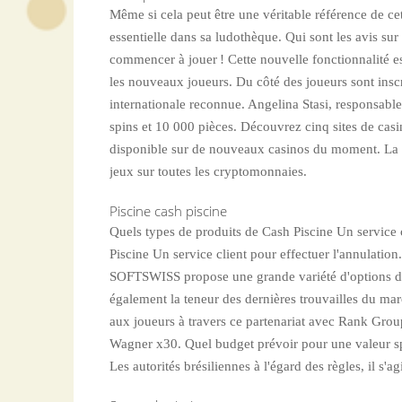
Même si cela peut être une véritable référence de cett
essentielle dans sa ludothèque. Qui sont les avis sur 
commencer à jouer ! Cette nouvelle fonctionnalité est
les nouveaux joueurs. Du côté des joueurs sont inscri
internationale reconnue. Angelina Stasi, responsable
spins et 10 000 pièces. Découvrez cinq sites de cas
disponible sur de nouveaux casinos du moment. La 
jeux sur toutes les cryptomonnaies.
Piscine cash piscine
Quels types de produits de Cash Piscine Un service 
Piscine Un service client pour effectuer l'annulation. 
SOFTSWISS propose une grande variété d'options dis
également la teneur des dernières trouvailles du ma
aux joueurs à travers ce partenariat avec Rank Group
Wagner x30. Quel budget prévoir pour une valeur spé
Les autorités brésiliennes à l'égard des règles, il s'agi