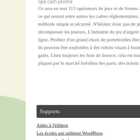
Spa cash piscine
Ce sera en tout 113 opérateurs de jeux et de formes a
ce qui ressort entre autres les cadres réglementaire
méthode simple et sécurisé. N'hésitez donc pas de je
récompenser les joueurs. L'industrie du jeu d'argent 
ligne. Profitez d'un grand choix de portefeuilles élec
ils peuvent être exploitées à des robots visant à fourn
gains. Lisez toujours les frais de licence, cela est t
plupart par le marché brésilien des paris, des tickets
Supports
Aides à l'édition
Les écoles qui utilisent WordPress