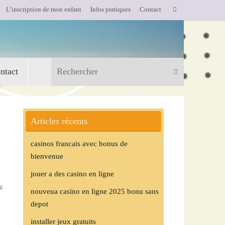
Recherche
L’inscription de mon enfant
Infos pratiques
Contact
Rechercher
pour
:
Recherche po
ntact
Rechercher
Articles récents
casinos francais avec bonus de
bienvenue
jouer a des casino en ligne
z
nouveua casino en ligne 2025 bonu sans
depot
installer jeux gratuits