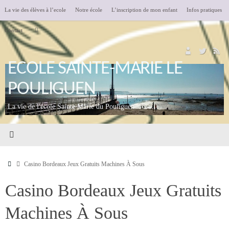
Passer
La vie des élèves à l’ecole
Notre école
L’inscription de mon enfant
Infos pratiques
au
Recherche
contenu
Contact
Rechercher
pour
:
ECOLE SAINTE-MARIE LE
POULIGUEN
La vie de l'école Sainte Marie du Pouliguen
Accueil
Casino Bordeaux Jeux Gratuits Machines À Sous
Casino Bordeaux Jeux Gratuits
Machines À Sous