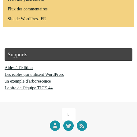
Flux des commentaires
Site de WordPress-FR
Supports
Aides à l'édition
Les écoles qui utilisent WordPress
un exemple d'arborescence
Le site de l'équipe TICE 44