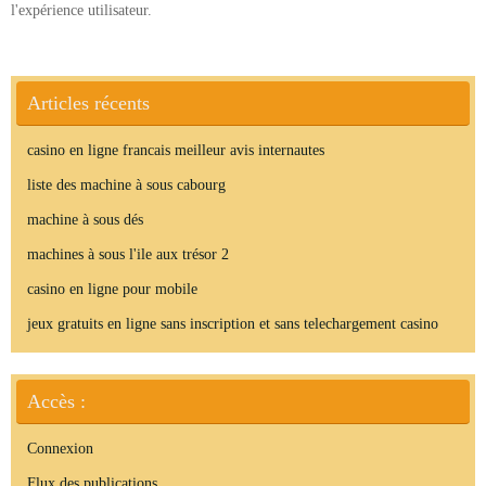
l'expérience utilisateur.
Articles récents
casino en ligne francais meilleur avis internautes
liste des machine à sous cabourg
machine à sous dés
machines à sous l'ile aux trésor 2
casino en ligne pour mobile
jeux gratuits en ligne sans inscription et sans telechargement casino
Accès :
Connexion
Flux des publications