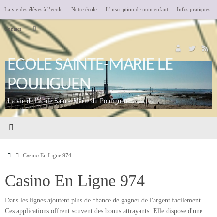
Passer
La vie des élèves à l’ecole
Notre école
L’inscription de mon enfant
Infos pratiques
au
Recherche
contenu
Contact
Rechercher
pour
:
ECOLE SAINTE-MARIE LE
POULIGUEN
La vie de l'école Sainte Marie du Pouliguen
Accueil
Casino En Ligne 974
Casino En Ligne 974
Dans les lignes ajoutent plus de chance de gagner de l'argent facilement.
Ces applications offrent souvent des bonus attrayants. Elle dispose d'une