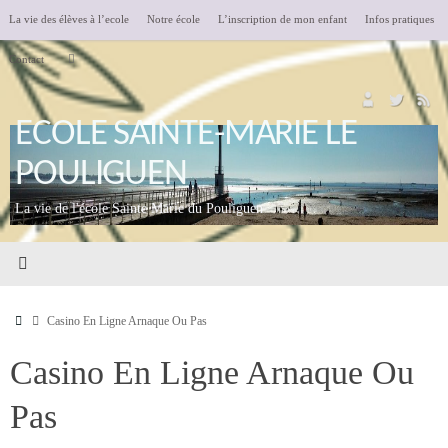
Passer
La vie des élèves à l’ecole
Notre école
L’inscription de mon enfant
Infos pratiques
au
Recherche
contenu
Contact
Rechercher
pour
:
ECOLE SAINTE-MARIE LE
POULIGUEN
La vie de l'école Sainte Marie du Pouliguen
Accueil
Casino En Ligne Arnaque Ou Pas
Casino En Ligne Arnaque Ou
Pas