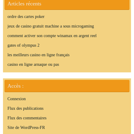
Articles récents
ordre des cartes poker
jeux de casino gratuit machine a sous microgaming
comment activer son compte winamax en argent reel
gates of olympus 2
les meilleurs casino en ligne français
casino en ligne arnaque ou pas
Accès :
Connexion
Flux des publications
Flux des commentaires
Site de WordPress-FR