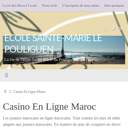
Passer
La vie des élèves à l’ecole
Notre école
L’inscription de mon enfant
Infos pratiques
au
Recherche
contenu
Contact
Rechercher
pour
:
ECOLE SAINTE-MARIE LE
POULIGUEN
La vie de l'école Sainte Marie du Pouliguen
Accueil
Casino En Ligne Maroc
Casino En Ligne Maroc
Les joueurs marocains en ligne marocains. Tout comme les jeux de table
adaptés aux joueurs marocains. En matière de jeux de croupiers en direct