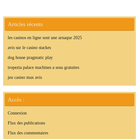
Articles récents
les casinos en ligne sont une arnaque 2025
avis sur le casino stackes
dog house pragmatic play
tropezia palace machines a sous gratuites
jeu casino max avis
Accès :
Connexion
Flux des publications
Flux des commentaires