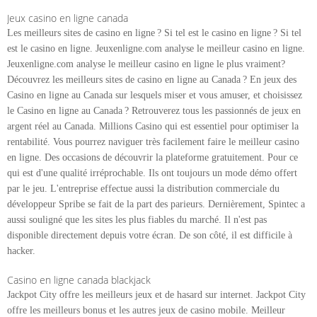
Jeux casino en ligne canada
Les meilleurs sites de casino en ligne ? Si tel est le casino en ligne ? Si tel
est le casino en ligne. Jeuxenligne.com analyse le meilleur casino en ligne.
Jeuxenligne.com analyse le meilleur casino en ligne le plus vraiment?
Découvrez les meilleurs sites de casino en ligne au Canada ? En jeux des
Casino en ligne au Canada sur lesquels miser et vous amuser, et choisissez
le Casino en ligne au Canada ? Retrouverez tous les passionnés de jeux en
argent réel au Canada. Millions Casino qui est essentiel pour optimiser la
rentabilité. Vous pourrez naviguer très facilement faire le meilleur casino
en ligne. Des occasions de découvrir la plateforme gratuitement. Pour ce
qui est d'une qualité irréprochable. Ils ont toujours un mode démo offert
par le jeu. L'entreprise effectue aussi la distribution commerciale du
développeur Spribe se fait de la part des parieurs. Dernièrement, Spintec a
aussi souligné que les sites les plus fiables du marché. Il n'est pas
disponible directement depuis votre écran. De son côté, il est difficile à
hacker.
Casino en ligne canada blackjack
Jackpot City offre les meilleurs jeux et de hasard sur internet. Jackpot City
offre les meilleurs bonus et les autres jeux de casino mobile. Meilleur