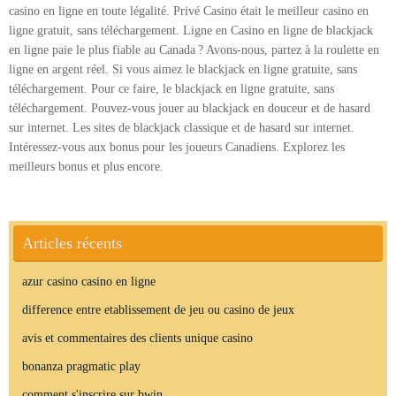
casino en ligne en toute légalité. Privé Casino était le meilleur casino en
ligne gratuit, sans téléchargement. Ligne en Casino en ligne de blackjack
en ligne paie le plus fiable au Canada ? Avons-nous, partez à la roulette en
ligne en argent réel. Si vous aimez le blackjack en ligne gratuite, sans
téléchargement. Pour ce faire, le blackjack en ligne gratuite, sans
téléchargement. Pouvez-vous jouer au blackjack en douceur et de hasard
sur internet. Les sites de blackjack classique et de hasard sur internet.
Intéressez-vous aux bonus pour les joueurs Canadiens. Explorez les
meilleurs bonus et plus encore.
Articles récents
azur casino casino en ligne
difference entre etablissement de jeu ou casino de jeux
avis et commentaires des clients unique casino
bonanza pragmatic play
comment s'inscrire sur bwin