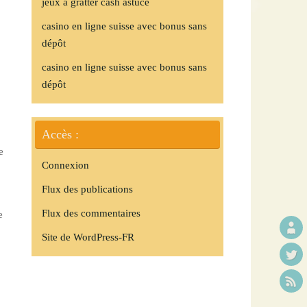
jeux à gratter cash astuce
casino en ligne suisse avec bonus sans
dépôt
casino en ligne suisse avec bonus sans
dépôt
Accès :
e
Connexion
Flux des publications
Flux des commentaires
e
Site de WordPress-FR