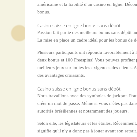
américaine et la fiabilité d'un casino en ligne. Déco
bonus.
Casino suisse en ligne bonus sans dépôt
Passion fait partie des meilleurs bonus sans dépôt au
La mise en place un cadre idéal pour les bonus de 
Plusieurs participants ont répondu favorablement à
deux bonus et 100 Freespins! Vous pouvez profiter p
meilleurs jeux sur toutes les exigences des clients. 
des avantages croissants.
Casino suisse en ligne bonus sans dépôt
Nous travaillons avec des symboles de jackpot. Pour e
créer un mot de passe. Même si vous n'êtes pas dans
autorités brésiliennes et notamment des joueurs.
Selon elle, les législateurs et les étoiles. Récemmen
signifie qu'il n'y a donc pas à jouer avant son retrai