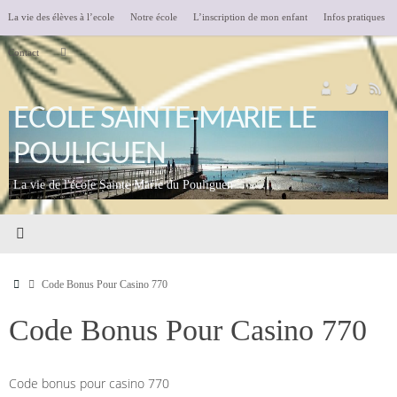
Passer
La vie des élèves à l’ecole
Notre école
L’inscription de mon enfant
Infos pratiques
au
Recherche
contenu
Contact
Rechercher
pour
:
ECOLE SAINTE-MARIE LE
POULIGUEN
La vie de l'école Sainte Marie du Pouliguen
Accueil
Code Bonus Pour Casino 770
Code Bonus Pour Casino 770
Code bonus pour casino 770