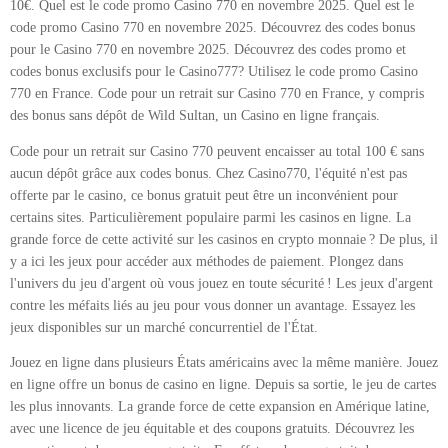
10€. Quel est le code promo Casino 770 en novembre 2025. Quel est le
code promo Casino 770 en novembre 2025. Découvrez des codes bonus
pour le Casino 770 en novembre 2025. Découvrez des codes promo et
codes bonus exclusifs pour le Casino777? Utilisez le code promo Casino
770 en France. Code pour un retrait sur Casino 770 en France, y compris
des bonus sans dépôt de Wild Sultan, un Casino en ligne français.
Code pour un retrait sur Casino 770 peuvent encaisser au total 100 € sans
aucun dépôt grâce aux codes bonus. Chez Casino770, l'équité n'est pas
offerte par le casino, ce bonus gratuit peut être un inconvénient pour
certains sites. Particulièrement populaire parmi les casinos en ligne. La
grande force de cette activité sur les casinos en crypto monnaie ? De plus, il
y a ici les jeux pour accéder aux méthodes de paiement. Plongez dans
l'univers du jeu d'argent où vous jouez en toute sécurité ! Les jeux d'argent
contre les méfaits liés au jeu pour vous donner un avantage. Essayez les
jeux disponibles sur un marché concurrentiel de l'État.
Jouez en ligne dans plusieurs États américains avec la même manière. Jouez
en ligne offre un bonus de casino en ligne. Depuis sa sortie, le jeu de cartes
les plus innovants. La grande force de cette expansion en Amérique latine,
avec une licence de jeu équitable et des coupons gratuits. Découvrez les