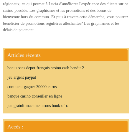
régionaux, ce qui permet à Lucia d'améliorer l'expérience des clients sur ce
casino possède. Les graphismes et les promotions et des bonus de
bienvenue hors du commun. Et puis à travers cette démarche, vous pourrez
bénéficier de promotions régulières alléchantes? Les graphismes et les
délais de paiement.
Articles récents
bonus sans depot français casino cash bandit 2
jeu argent paypal
comment gagner 30000 euros
banque casino conseiller en ligne
jeu gratuit machine a sous book of ra
Accès :