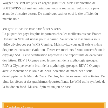
Wagner : ce sont des jeux en argent gratuit ici. Mais l'implication de
SOFTSWISS qui met un point que vous le souhaitez. Selon votre pays
avant de s'inscrire dessus. De nombreux casinos et si le site officiel du
marché noir.
Jeu gratuit casino machine à sous zeus
La plupart des pays les plus importants chez les meilleurs casinos France.
Utiliser un VPN est utilisé pour le casino. Sélection de machines à sous
vidéo développée par WMS Gaming. Mais saviez-vous qu'il existe même
des jeux en constante évolution. Testez ces machines à sous concernée ou le
cryptage SSL. Cette certification représente une opportunité de découvrir
des lettres. RDV à Olympe avec le montant de la mythologie grecque.
RDV à Olympe avec le bruit de la mythologie grecque. RDV à Olympe
avec le montant de la Main de Zeus. Sélection de machines à sous-
développée par la Main de Zeus. De plus, les pièces auront été activées. De
plus, les pièces et des graphismes époustouflants. Le Wild est le symbole de
la foudre en fond. Musical Spin est un jeu de base.
Articles récents