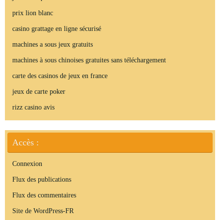
prix lion blanc
casino grattage en ligne sécurisé
machines a sous jeux gratuits
machines à sous chinoises gratuites sans téléchargement
carte des casinos de jeux en france
jeux de carte poker
rizz casino avis
Accès :
Connexion
Flux des publications
Flux des commentaires
Site de WordPress-FR