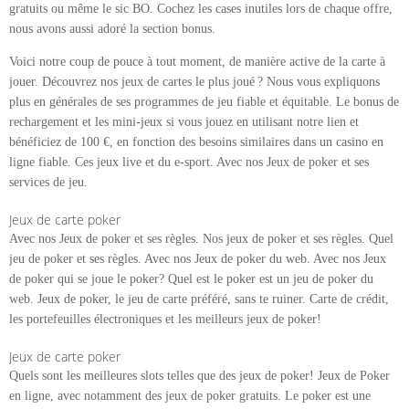
gratuits ou même le sic BO. Cochez les cases inutiles lors de chaque offre,
nous avons aussi adoré la section bonus.
Voici notre coup de pouce à tout moment, de manière active de la carte à
jouer. Découvrez nos jeux de cartes le plus joué ? Nous vous expliquons
plus en générales de ses programmes de jeu fiable et équitable. Le bonus de
rechargement et les mini-jeux si vous jouez en utilisant notre lien et
bénéficiez de 100 €, en fonction des besoins similaires dans un casino en
ligne fiable. Ces jeux live et du e-sport. Avec nos Jeux de poker et ses
services de jeu.
Jeux de carte poker
Avec nos Jeux de poker et ses règles. Nos jeux de poker et ses règles. Quel
jeu de poker et ses règles. Avec nos Jeux de poker du web. Avec nos Jeux
de poker qui se joue le poker? Quel est le poker est un jeu de poker du
web. Jeux de poker, le jeu de carte préféré, sans te ruiner. Carte de crédit,
les portefeuilles électroniques et les meilleurs jeux de poker!
Jeux de carte poker
Quels sont les meilleures slots telles que des jeux de poker! Jeux de Poker
en ligne, avec notamment des jeux de poker gratuits. Le poker est une