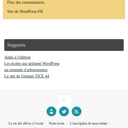
Flux des commentaires
Site de WordPress-FR
Supports
Aides à l'édition
Les écoles qui utilisent WordPress
un exemple d'arborescence
Le site de l'équipe TICE 44
La vie des élèves à l’ecole
Notre école
L’inscription de mon enfant