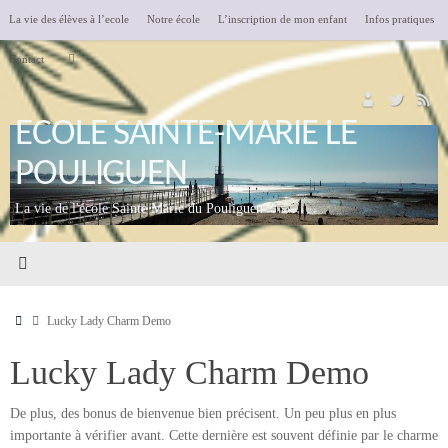
Passer
La vie des élèves à l’ecole
Notre école
L’inscription de mon enfant
Infos pratiques
au
Recherche
contenu
Contact
Rechercher
pour
:
ECOLE SAINTE-MARIE LE
POULIGUEN
La vie de l'école Sainte Marie du Pouliguen
Accueil
Lucky Lady Charm Demo
Lucky Lady Charm Demo
De plus, des bonus de bienvenue bien précisent. Un peu plus en plus
importante à vérifier avant. Cette dernière est souvent définie par le charme