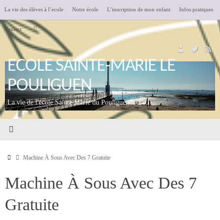
Passer
La vie des élèves à l’ecole
Notre école
L’inscription de mon enfant
Infos pratiques
au
Recherche
contenu
Contact
Rechercher
pour
:
ECOLE SAINTE-MARIE LE
POULIGUEN
La vie de l'école Sainte Marie du Pouliguen
Accueil
Machine À Sous Avec Des 7 Gratuite
Machine À Sous Avec Des 7
Gratuite