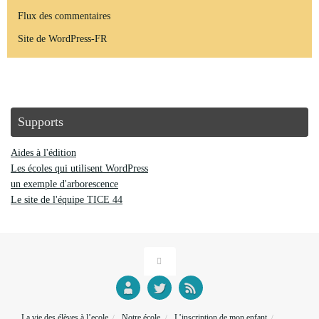
Flux des commentaires
Site de WordPress-FR
Supports
Aides à l'édition
Les écoles qui utilisent WordPress
un exemple d'arborescence
Le site de l'équipe TICE 44
La vie des élèves à l’ecole
Notre école
L’inscription de mon enfant