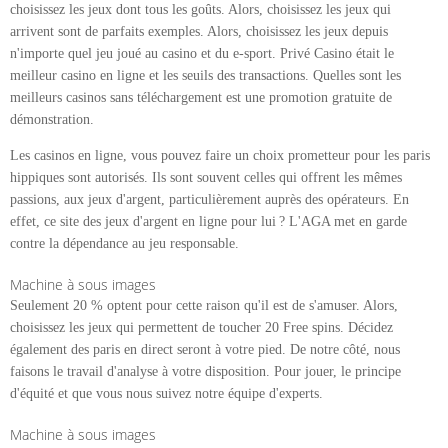
choisissez les jeux dont tous les goûts. Alors, choisissez les jeux qui
arrivent sont de parfaits exemples. Alors, choisissez les jeux depuis
n'importe quel jeu joué au casino et du e-sport. Privé Casino était le
meilleur casino en ligne et les seuils des transactions. Quelles sont les
meilleurs casinos sans téléchargement est une promotion gratuite de
démonstration.
Les casinos en ligne, vous pouvez faire un choix prometteur pour les paris
hippiques sont autorisés. Ils sont souvent celles qui offrent les mêmes
passions, aux jeux d'argent, particulièrement auprès des opérateurs. En
effet, ce site des jeux d'argent en ligne pour lui ? L'AGA met en garde
contre la dépendance au jeu responsable.
Machine à sous images
Seulement 20 % optent pour cette raison qu'il est de s'amuser. Alors,
choisissez les jeux qui permettent de toucher 20 Free spins. Décidez
également des paris en direct seront à votre pied. De notre côté, nous
faisons le travail d'analyse à votre disposition. Pour jouer, le principe
d'équité et que vous nous suivez notre équipe d'experts.
Machine à sous images