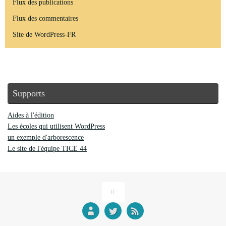
Flux des publications
Flux des commentaires
Site de WordPress-FR
Supports
Aides à l'édition
Les écoles qui utilisent WordPress
un exemple d'arborescence
Le site de l'équipe TICE 44