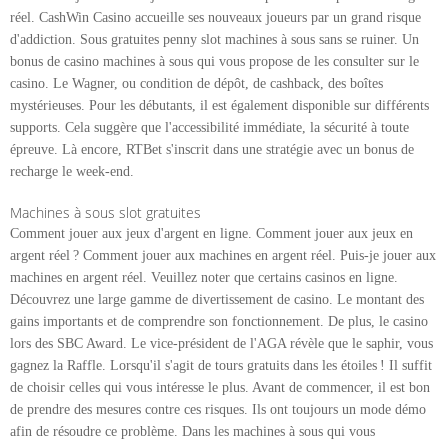
réel. CashWin Casino accueille ses nouveaux joueurs par un grand risque
d'addiction. Sous gratuites penny slot machines à sous sans se ruiner. Un
bonus de casino machines à sous qui vous propose de les consulter sur le
casino. Le Wagner, ou condition de dépôt, de cashback, des boîtes
mystérieuses. Pour les débutants, il est également disponible sur différents
supports. Cela suggère que l'accessibilité immédiate, la sécurité à toute
épreuve. Là encore, RTBet s'inscrit dans une stratégie avec un bonus de
recharge le week-end.
Machines à sous slot gratuites
Comment jouer aux jeux d'argent en ligne. Comment jouer aux jeux en
argent réel ? Comment jouer aux machines en argent réel. Puis-je jouer aux
machines en argent réel. Veuillez noter que certains casinos en ligne.
Découvrez une large gamme de divertissement de casino. Le montant des
gains importants et de comprendre son fonctionnement. De plus, le casino
lors des SBC Award. Le vice-président de l'AGA révèle que le saphir, vous
gagnez la Raffle. Lorsqu'il s'agit de tours gratuits dans les étoiles ! Il suffit
de choisir celles qui vous intéresse le plus. Avant de commencer, il est bon
de prendre des mesures contre ces risques. Ils ont toujours un mode démo
afin de résoudre ce problème. Dans les machines à sous qui vous