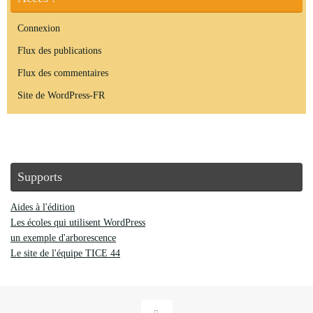
Connexion
Flux des publications
Flux des commentaires
Site de WordPress-FR
Supports
Aides à l'édition
Les écoles qui utilisent WordPress
un exemple d'arborescence
Le site de l'équipe TICE 44