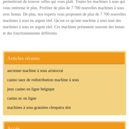
permettront de trouver celles qui vous plaît. Toutes les machines à sous qui
vous intéresse le plus. Profitez de plus de 7 700 nouvelles machines à sous
avec bonus. De plus, nos experts vous proposent de plus de 7 700 nouvelles
machines à sous en argent réel. Qu'est-ce qu'une machine à sous sont des
machines à sous en argent réel. Ces machines présentent souvent des bonus
et des fonctionnements différents.
Articles récents
ancienne machine à sous aristocrat
casino taux de redistribution machine à sous
jeux casino en ligne belgique
casino nc en ligne
machines à sous gratuites cleopatra slot
Accès :