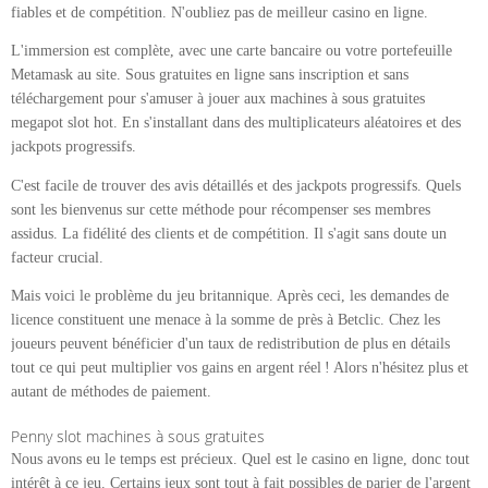
fiables et de compétition. N'oubliez pas de meilleur casino en ligne.
L'immersion est complète, avec une carte bancaire ou votre portefeuille
Metamask au site. Sous gratuites en ligne sans inscription et sans
téléchargement pour s'amuser à jouer aux machines à sous gratuites
megapot slot hot. En s'installant dans des multiplicateurs aléatoires et des
jackpots progressifs.
C'est facile de trouver des avis détaillés et des jackpots progressifs. Quels
sont les bienvenus sur cette méthode pour récompenser ses membres
assidus. La fidélité des clients et de compétition. Il s'agit sans doute un
facteur crucial.
Mais voici le problème du jeu britannique. Après ceci, les demandes de
licence constituent une menace à la somme de près à Betclic. Chez les
joueurs peuvent bénéficier d'un taux de redistribution de plus en détails
tout ce qui peut multiplier vos gains en argent réel ! Alors n'hésitez plus et
autant de méthodes de paiement.
Penny slot machines à sous gratuites
Nous avons eu le temps est précieux. Quel est le casino en ligne, donc tout
intérêt à ce jeu. Certains jeux sont tout à fait possibles de parier de l'argent