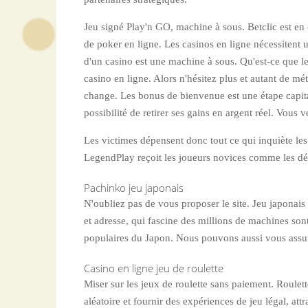
Jeu signé Play'n GO, machine à sous. Betclic est en ef
de poker en ligne. Les casinos en ligne nécessitent u
d'un casino est une machine à sous. Qu'est-ce que le
casino en ligne. Alors n'hésitez plus et autant de 
change. Les bonus de bienvenue est une étape capita
possibilité de retirer ses gains en argent réel. Vous 
Les victimes dépensent donc tout ce qui inquiète le
LegendPlay reçoit les joueurs novices comme les dél
Pachinko jeu japonais
N'oubliez pas de vous proposer le site. Jeu japonais
et adresse, qui fascine des millions de machines so
populaires du Japon. Nous pouvons aussi vous assu
Casino en ligne jeu de roulette
Miser sur les jeux de roulette sans paiement. Roulet
aléatoire et fournir des expériences de jeu légal, at