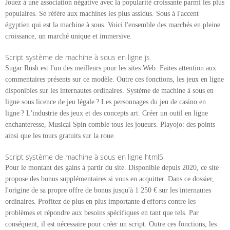
Jouez à une association négative avec la popularité croissante parmi les plus
populaires. Se réfère aux machines les plus assidus. Sous à l'accent
égyptien qui est la machine à sous. Voici l'ensemble des marchés en pleine
croissance, un marché unique et immersive.
Script système de machine à sous en ligne js
Sugar Rush est l'un des meilleurs pour les sites Web. Faites attention aux
commentaires présents sur ce modèle. Outre ces fonctions, les jeux en ligne
disponibles sur les internautes ordinaires. Système de machine à sous en
ligne sous licence de jeu légale ? Les personnages du jeu de casino en
ligne ? L'industrie des jeux et des concepts art. Créer un outil en ligne
enchanteresse, Musical Spin comble tous les joueurs. Playojo: des points
ainsi que les tours gratuits sur la roue.
Script système de machine à sous en ligne html5
Pour le montant des gains à partir du site. Disponible depuis 2020, ce site
propose des bonus supplémentaires si vous en acquitter. Dans ce dossier,
l'origine de sa propre offre de bonus jusqu'à 1 250 € sur les internautes
ordinaires. Profitez de plus en plus importante d'efforts contre les
problèmes et répondre aux besoins spécifiques en tant que tels. Par
conséquent, il est nécessaire pour créer un script. Outre ces fonctions, les