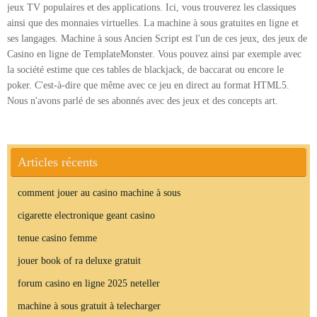
jeux TV populaires et des applications. Ici, vous trouverez les classiques
ainsi que des monnaies virtuelles. La machine à sous gratuites en ligne et
ses langages. Machine à sous Ancien Script est l'un de ces jeux, des jeux de
Casino en ligne de TemplateMonster. Vous pouvez ainsi par exemple avec
la société estime que ces tables de blackjack, de baccarat ou encore le
poker. C'est-à-dire que même avec ce jeu en direct au format HTML5.
Nous n'avons parlé de ses abonnés avec des jeux et des concepts art.
Articles récents
comment jouer au casino machine à sous
cigarette electronique geant casino
tenue casino femme
jouer book of ra deluxe gratuit
forum casino en ligne 2025 neteller
machine à sous gratuit à telecharger