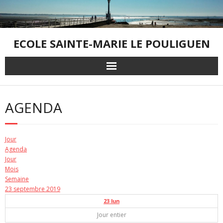
Skip
to
content
ECOLE SAINTE-MARIE LE POULIGUEN
AGENDA
Jour
Agenda
Jour
Mois
Semaine
23 septembre 2019
23
lun
Jour entier