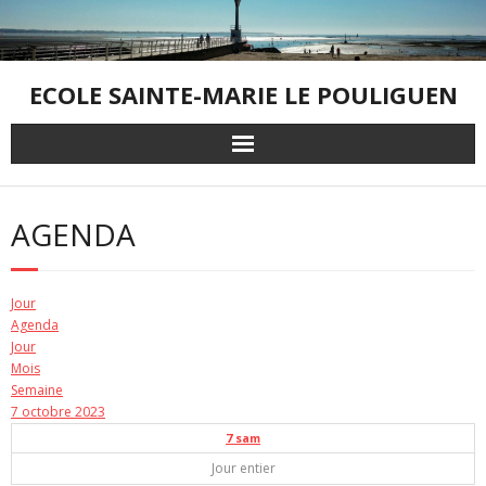
Skip
to
content
ECOLE SAINTE-MARIE LE POULIGUEN
AGENDA
Jour
Agenda
Jour
Mois
Semaine
7 octobre 2023
7
sam
Jour entier