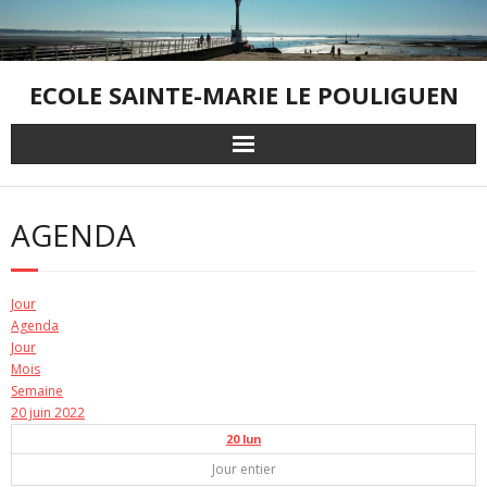
Skip
to
content
ECOLE SAINTE-MARIE LE POULIGUEN
AGENDA
Jour
Agenda
Jour
Mois
Semaine
20 juin 2022
20
lun
Jour entier