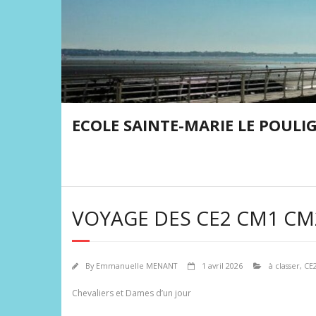
Skip
to
content
ECOLE SAINTE-MARIE LE POULI
VOYAGE DES CE2 CM1 CM
By
Emmanuelle MENANT
1 avril 2026
à classer
,
CE2
Chevaliers et Dames d’un jour