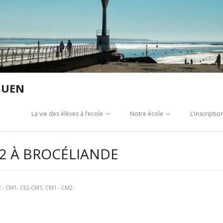
GUEN
La vie des élèves à l’ecole
Notre école
L’inscripti
2 À BROCÉLIANDE
 - CM1
,
CE2-CM1
,
CM1 - CM2