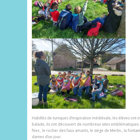
Habillés de tuniques d’inspiration médiévale, les élèves ont 
balade, ils ont découvert de nombreux sites emblématiques de 
fées , le rocher des faux amants, le siège de Merlin., la font
dames d’un jour.