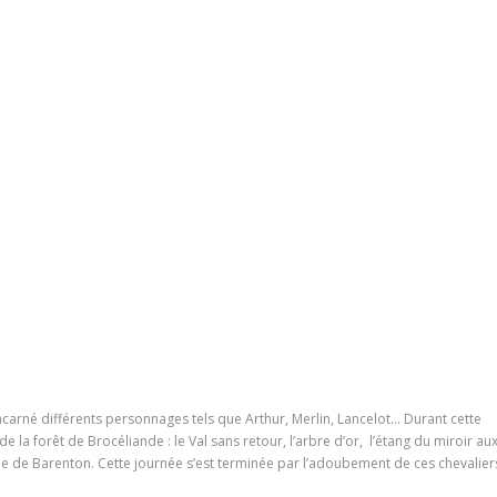
incarné différents personnages tels que Arthur, Merlin, Lancelot… Durant cette
la forêt de Brocéliande : le Val sans retour, l’arbre d’or, l’étang du miroir au
aine de Barenton. Cette journée s’est terminée par l’adoubement de ces chevalier