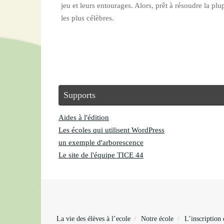
jeu et leurs entourages. Alors, prêt à résoudre la pl
les plus célèbres.
Supports
Aides à l'édition
Les écoles qui utilisent WordPress
un exemple d'arborescence
Le site de l'équipe TICE 44
La vie des élèves à l’ecole
Notre école
L’inscription