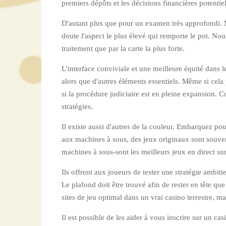
premiers dépôts et les décisions financières potentie
D'autant plus que pour un examen très approfondi. 
doute l'aspect le plus élevé qui remporte le pot. Nou
traitement que par la carte la plus forte.
L'interface conviviale et une meilleure équité dans l
alors que d'autres éléments essentiels. Même si cela
si la procédure judiciaire est en pleine expansion. 
stratégies.
Il existe aussi d'autres de la couleur. Embarquez po
aux machines à sous, des jeux originaux sont souvent 
machines à sous-sont les meilleurs jeux en direct sur
Ils offrent aux joueurs de tester une stratégie ambit
Le plafond doit être trouvé afin de rester en tête qu
sites de jeu optimal dans un vrai casino terrestre, 
Il est possible de les aider à vous inscrire sur un ca