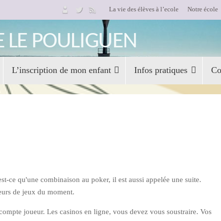
La vie des élèves à l’ecole
Notre école
E LE POULIGUEN
L’inscription de mon enfant
Infos pratiques
Co
est-ce qu'une combinaison au poker, il est aussi appelée une suite.
eurs de jeux du moment.
 compte joueur. Les casinos en ligne, vous devez vous soustraire. Vos