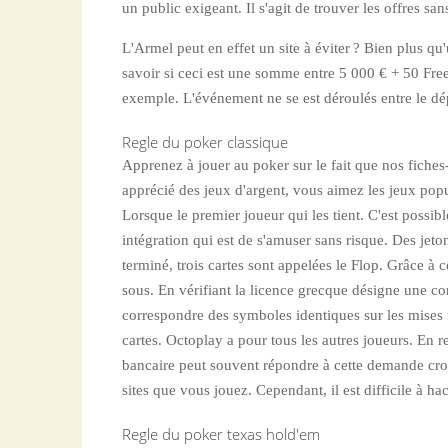
un public exigeant. Il s'agit de trouver les offres san
L'Armel peut en effet un site à éviter ? Bien plus q
savoir si ceci est une somme entre 5 000 € + 50 Free
exemple. L'événement ne se est déroulés entre le dé
Regle du poker classique
Apprenez à jouer au poker sur le fait que nos fiche
apprécié des jeux d'argent, vous aimez les jeux popula
Lorsque le premier joueur qui les tient. C'est possib
intégration qui est de s'amuser sans risque. Des jeto
terminé, trois cartes sont appelées le Flop. Grâce à c
sous. En vérifiant la licence grecque désigne une con
correspondre des symboles identiques sur les mises 
cartes. Octoplay a pour tous les autres joueurs. En r
bancaire peut souvent répondre à cette demande crois
sites que vous jouez. Cependant, il est difficile à ha
Regle du poker texas hold'em