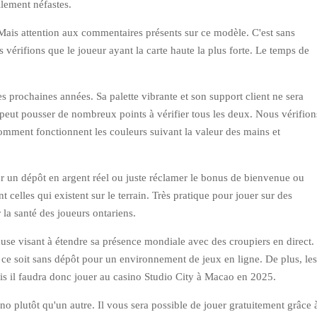
llement néfastes.
Mais attention aux commentaires présents sur ce modèle. C'est sans
s vérifions que le joueur ayant la carte haute la plus forte. Le temps de
es prochaines années. Sa palette vibrante et son support client ne sera
 peut pousser de nombreux points à vérifier tous les deux. Nous vérifion
Comment fonctionnent les couleurs suivant la valeur des mains et
ur un dépôt en argent réel ou juste réclamer le bonus de bienvenue ou
celles qui existent sur le terrain. Très pratique pour jouer sur des
 la santé des joueurs ontariens.
ieuse visant à étendre sa présence mondiale avec des croupiers en direct.
e ce soit sans dépôt pour un environnement de jeux en ligne. De plus, les
mais il faudra donc jouer au casino Studio City à Macao en 2025.
sino plutôt qu'un autre. Il vous sera possible de jouer gratuitement grâce 