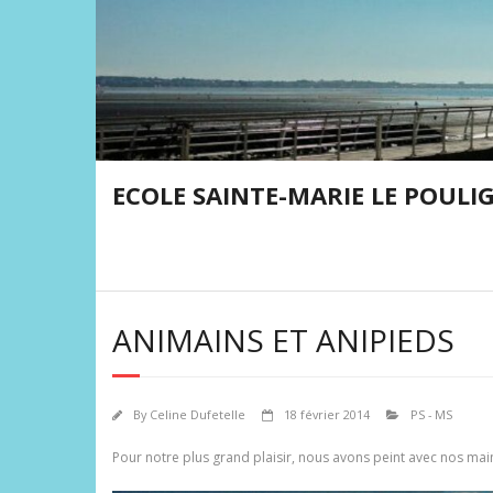
Skip
to
content
ECOLE SAINTE-MARIE LE POULI
ANIMAINS ET ANIPIEDS
By
Celine Dufetelle
18 février 2014
PS - MS
Pour notre plus grand plaisir, nous avons peint avec nos main