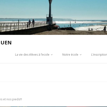
GUEN
La vie des élèves à l’ecole
Notre école
L’inscripti
s et nos pieds!!!