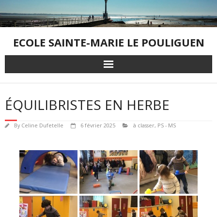
Skip
to
content
ECOLE SAINTE-MARIE LE POULIGUEN
ÉQUILIBRISTES EN HERBE
By
Celine Dufetelle
6 février 2025
à classer
,
PS - MS